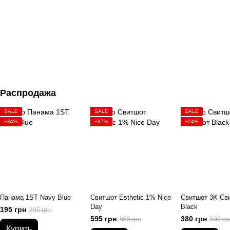
Распродажа
SALE
SALE
SALE
−34%
−37%
−24%
Панама 1ST Navy Blue
Свитшот Esthetic 1% Nice
Свитшот 3K Св
Day
Black
195 грн
295 грн
595 грн
380 грн
950 грн
500 гр
Купить