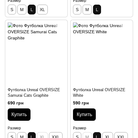
Размер
Размер
S
M
L
XL
S
M
L
Футболка Unreal OVERSIZE
Футболка Unreal OVERSIZE
Samurai Cats Graphite
White
690 грн
590 грн
Купить
Купить
Размер
Размер
S
M
L
XL
XXL
S
M
L
XL
XXL