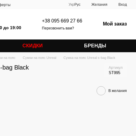
Укр
Рус
Желания
Вход
оферты
+38 095 669 27 66
Мой заказ
0 до 19:00
Перезвонить вам?
СКИДКИ
БРЕНДЫ
и на пояс
Сумки на пояс Unreal
Сумка на пояс Unreal s-bag Black
-bag Black
Артикул
ST995
В желания