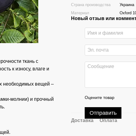
Страна производства
Украина
Материал
Oxford 
Новый отзыв или коммен
рочности ткань с
сть к износу, влаге и
ех необходимых вещей –
Оцените товар
амки-молнии) и прочный
ь.
Отправить
Доставка
Оплата
ещей.