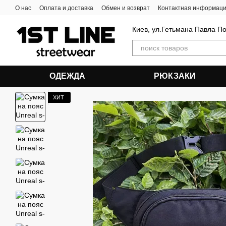
Перейти к основному контенту
О нас
Оплата и доставка
Обмен и возврат
Контактная информац
Киев, ул.Гетьмана Павла П
ОДЕЖДА
РЮКЗАКИ
ХИТ