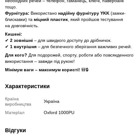
необхідних речей – телефон, гаманець, ключі, павербанк
тощо.
Фурнітура:
Використано
надійну фурнітуру YKK
(замки-
блискавки) та
міцний пластик
, який пройшов тестування
на довговічність.
Кишені:
✔
2 зовнішні
– для швидкого доступу до дрібничок.
✔
1 внутрішня
– для безпечного зберігання важливих речей.
Для кого?
Для подорожей, спорту, роботи або повсякденного
використання – завжди під рукою!
Мінімум ваги – максимум користі!
🎒🔒
Характеристики
Країна
Україна
виробництва
МатерІал
Oxford 1000PU
Відгуки