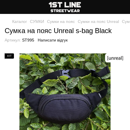
Каталог
СУМКИ
Сумки на пояс
Сумки на пояс Unreal
Сумк
Сумка на пояс Unreal s-bag Black
Артикул:
ST995
Написати відгук
ХІТ