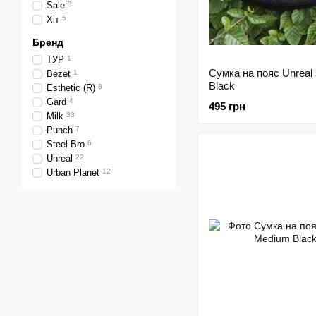
Sale
3
Хіт
5
Бренд
ТУР
1
Сумка на пояс Unreal 
Bezet
1
Black
Esthetic (R)
8
Gard
4
495 грн
Milk
33
Punch
7
Steel Bro
6
Unreal
22
Urban Planet
12