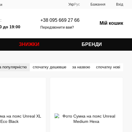
Укр
Рус
Бажання
Вхід
ти
:
+38 095 669 27 66
Мій кошик
0 до 19:00
Передзвонити вам?
ЗНИЖКИ
БРЕНДИ
а популярністю
спочатку дешевше
за назвою
спочатку нові