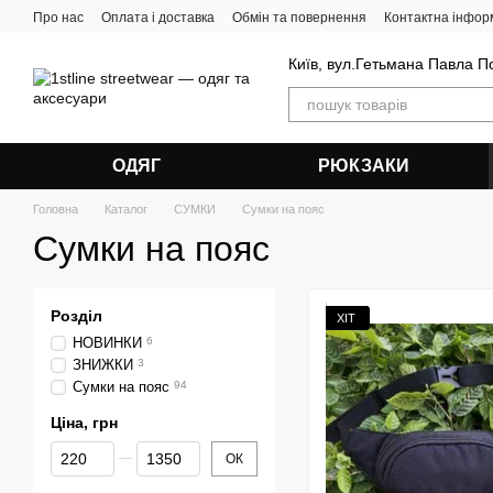
Перейти до основного контенту
Про нас
Оплата і доставка
Обмін та повернення
Контактна інфор
Київ, вул.Гетьмана Павла П
ОДЯГ
РЮКЗАКИ
Головна
Каталог
СУМКИ
Сумки на пояс
Сумки на пояс
Розділ
ХІТ
НОВИНКИ
6
ЗНИЖКИ
3
Сумки на пояс
94
Ціна, грн
Від Ціна, грн
До Ціна, грн
ОК