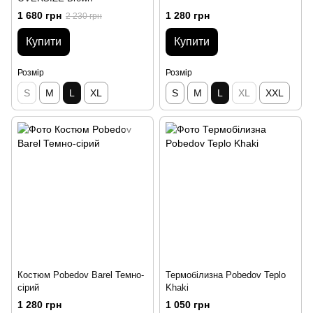
1 680 грн
1 280 грн
2 230 грн
Купити
Купити
Розмір
Розмір
S
M
L
XL
S
M
L
XL
XXL
Костюм Pobedov Barel Темно-
Термобілизна Pobedov Teplo
сірий
Khaki
1 280 грн
1 050 грн