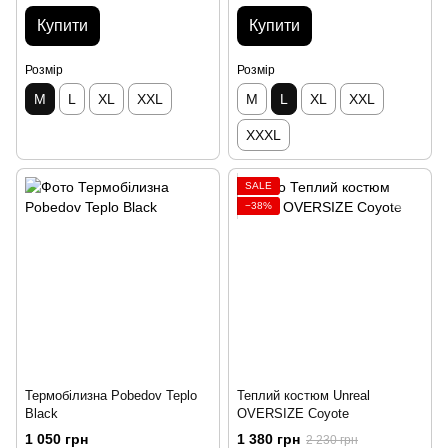
Купити
Купити
Розмір
Розмір
M
L
XL
XXL
M
L
XL
XXL
XXXL
SALE
−38%
Термобілизна Pobedov Teplo
Теплий костюм Unreal
Black
OVERSIZE Coyote
1 050 грн
1 380 грн
2 230 грн