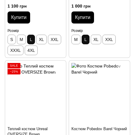
1 100 грн
1 000 грн
Купити
Купити
Розмір
Розмір
S
M
L
XL
XXL
M
L
XL
XXL
XXXL
4XL
SALE
−25%
Теплий костюм Unreal
Костюм Pobedov Barel Чорний
OVERSIZE Brown