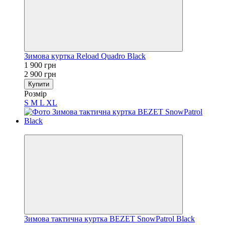
Зимова куртка Reload Quadro Black
1 900 грн
2 900 грн
Купити
Розмір
S
M
L
XL
−11%
Зимова тактична куртка BEZET SnowPatrol Black