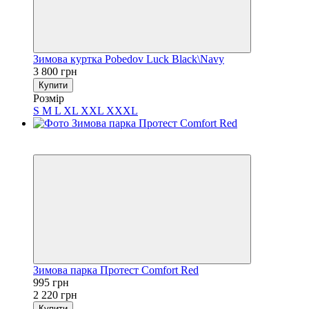
Зимова куртка Pobedov Luck Black\Navy
3 800 грн
Купити
Розмір
S
M
L
XL
XXL
XXXL
Sale
−55%
Зимова парка Протест Comfort Red
995 грн
2 220 грн
Купити