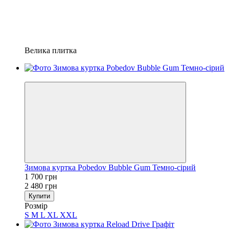
Велика плитка
−31%
Зимова куртка Pobedov Bubble Gum Темно-сірий
1 700 грн
2 480 грн
Купити
Розмір
S
M
L
XL
XXL