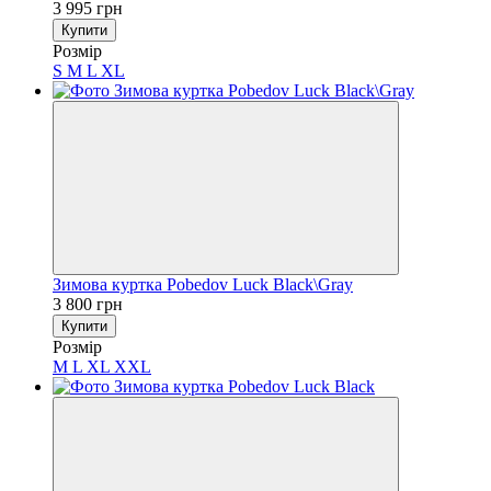
3 995 грн
Купити
Розмір
S
M
L
XL
Зимова куртка Pobedov Luck Black\Gray
3 800 грн
Купити
Розмір
M
L
XL
XXL