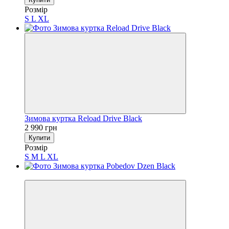
Розмір
S
L
XL
Зимова куртка Reload Drive Black
2 990 грн
Купити
Розмір
S
M
L
XL
−28%