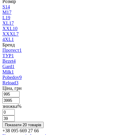
Розмір
S
14
M
17
L
19
XL
17
XXL
10
XXXL
7
4XL
1
Бренд
Протест
1
ТУР
1
Bezet
4
Gard
1
Milk
1
Pobedov
9
Reload
3
Ціна, грн
знижка%
Показати 20 товарів
+38 095 669 27 66