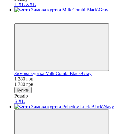
L
XL
XXL
Sale
−28%
Зимова куртка Milk Combi Black\Gray
1 280 грн
1 780 грн
Купити
Розмір
S
XL