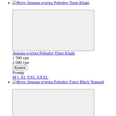
−28%
Зимова куртка Pobedov Dzen Khaki
1 500 грн
2 080 грн
Купити
Розмір
M
L
XL
XXL
XXXL
−33%