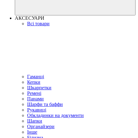
АКСЕСУАРИ
Всі товари
Гаманці
Кепки
Шкарпетки
Ремені
Панами
Шарфи та баффи
Рукавиці
Обкладинки на документи
Шапки
Органайзери
Інше
Білизна