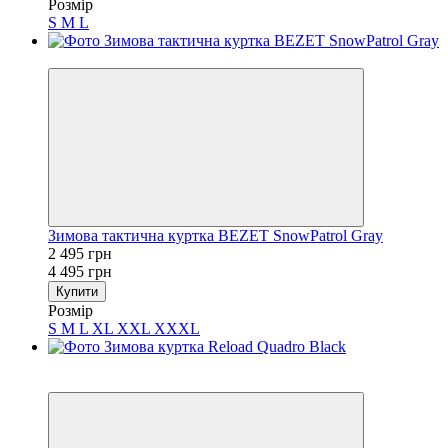
Розмір
S
M
L
−44%
Зимова тактична куртка BEZET SnowPatrol Gray
2 495 грн
4 495 грн
Купити
Розмір
S
M
L
XL
XXL
XXXL
Sale
−34%