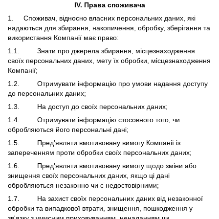
IV.
Права споживача
1. Споживач, відносно власних персональних даних, які
надаються для збирання, накопичення, обробку, зберігання та
використання Компанії має право:
1.1. Знати про джерела збирання, місцезнаходження
своїх персональних даних, мету їх обробки, місцезнаходження
Компанії;
1.2. Отримувати інформацію про умови надання доступу
до персональних даних;
1.3. На доступ до своїх персональних даних;
1.4. Отримувати інформацію стосовного того, чи
обробляються його персональні дані;
1.5. Пред’являти вмотивовану вимогу Компанії із
запереченням проти обробки своїх персональних даних;
1.6. Пред'являти вмотивовану вимогу щодо зміни або
знищення своїх персональних даних, якщо ці дані
обробляються незаконно чи є недостовірними;
1.7. На захист своїх персональних даних від незаконної
обробки та випадкової втрати, знищення, пошкодження у
зв'язку з умисним приховуванням, ненаданням чи