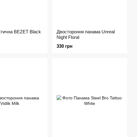
ктична BEZET Black
Двостороння панама Unreal
Night Floral
330 грн