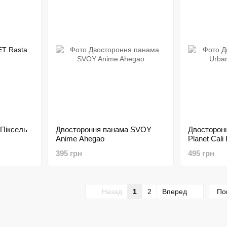
Піксель
Двостороння панама SVOY
Двосторон
Anime Ahegao
Planet Cali
395 грн
495 грн
Назад
1
2
Вперед
По