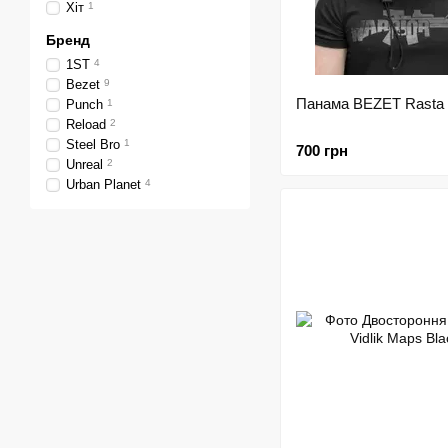
Хіт
1
Бренд
1ST
4
Bezet
9
Панама BEZET Rasta 
Punch
1
Reload
2
Steel Bro
1
700 грн
Unreal
2
Urban Planet
4