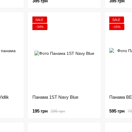
395 грн
395 грн
SALE
SALE
−34%
−15%
idlik
Панама 1ST Navy Blue
Панама BE
195 грн
595 грн
295 грн
70