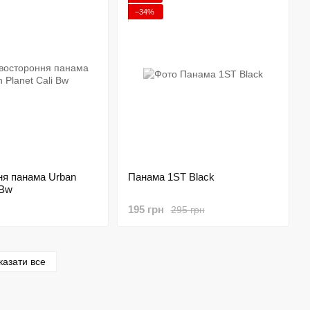
−34%
ня панама Urban
Панама 1ST Black
 Bw
195 грн
295 грн
казати все