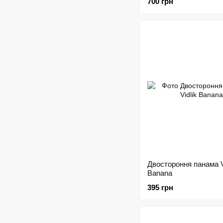
700 грн
Двостороння панама V
Banana
395 грн