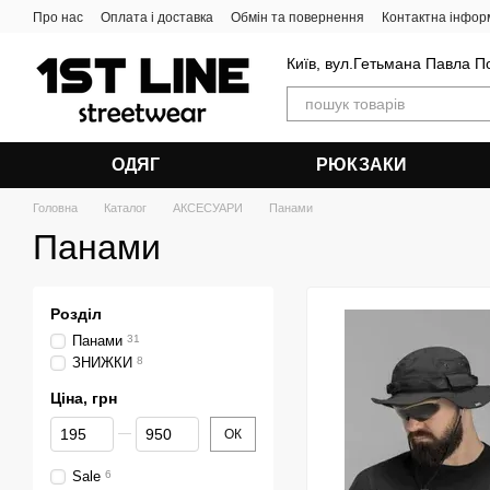
Перейти до основного контенту
Про нас
Оплата і доставка
Обмін та повернення
Контактна інфор
Київ, вул.Гетьмана Павла П
ОДЯГ
РЮКЗАКИ
Головна
Каталог
АКСЕСУАРИ
Панами
Панами
Розділ
Панами
31
ЗНИЖКИ
8
Ціна, грн
Від Ціна, грн
До Ціна, грн
ОК
Sale
6