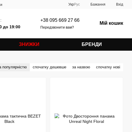
Укр
Рус
Бажання
Вхід
ти
:
+38 095 669 27 66
Мій кошик
0 до 19:00
Передзвонити вам?
ЗНИЖКИ
БРЕНДИ
а популярністю
спочатку дешевше
за назвою
спочатку нові