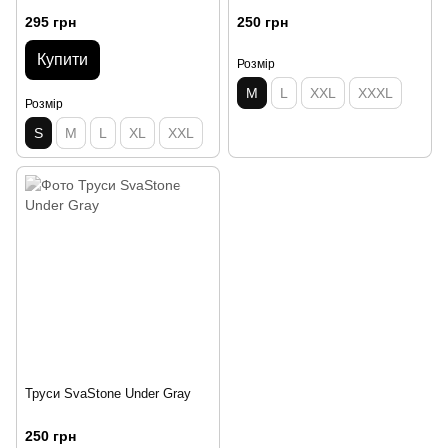
295 грн
250 грн
Купити
Розмір
M
L
XXL
XXXL
Розмір
S
M
L
XL
XXL
Труси SvaStone Under Gray
250 грн