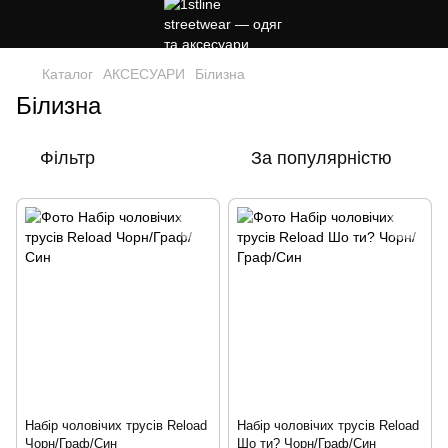
Каталог
АКСЕСУАРИ
Білизна
Білизна
Фільтр
За популярністю
Набір чоловічих трусів Reload
Набір чоловічих трусів Reload
Чорн/Граф/Син
Шо ти? Чорн/Граф/Син