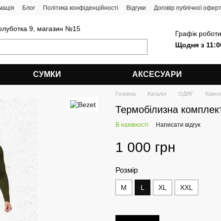
мація
Блог
Політика конфіденційності
Відгуки
Договір публічної офер
олуботка 9, магазин №15
Графік роботи
Щодня з 11:0
СУМКИ
АКСЕСУАРИ
Головна
Каталог
ОДЯГ
Компл
Термобілизна комплект
В наявності
Написати відгук
1 000 грн
Розмір
M
L
XL
XXL