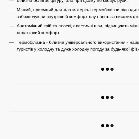
Білизна облягає фігуру, але при цьому не сковує рухи.
М'який, приємний для тіла матеріал термобілизни відводить
забезпечуючи внутрішній комфорт тілу навіть за високих ф
Анатомічний крій та плоскі, еластичні шви, підвищують міц
додатковий комфорт.
Термобілизна - білизна універсального використання - най
туристів у холодну та дуже холодну погоду за будь-якої фізи