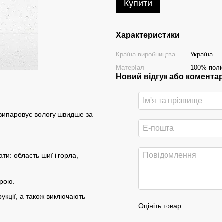
Купити
Характеристики
Країна виробництва
Україна
МатерІал
100% полі
Новий відгук або комента
 випаровує вологу швидше за
ти: область шиї і горла,
крою.
рукції, а також виключають
Оцініть товар