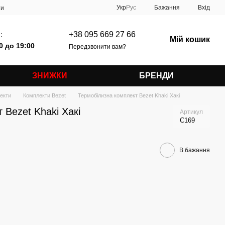
Укр
Рус
Бажання
Вхід
ти
:
+38 095 669 27 66
Мій кошик
0 до 19:00
Передзвонити вам?
ЗНИЖКИ
БРЕНДИ
екти
Комплекти Bezet
Термобілизна комплект Bezet Khaki Хакі
 Bezet Khaki Хакі
Артикул
C169
В бажання