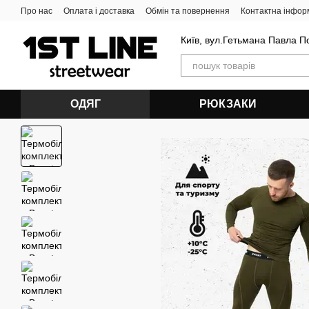
Перейти до основного контенту
Про нас
Оплата і доставка
Обмін та повернення
Контактна інфор
Київ, вул.Гетьмана Павла П
ОДЯГ
РЮКЗАКИ