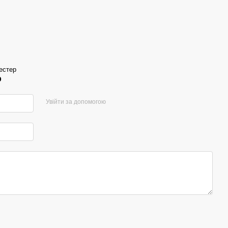
естер
р
Увійти за допомогою