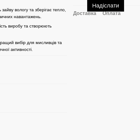
Надіслати
 зайву вологу та зберігає тепло,
Доставка
Оплата
ізичних навантажень.
ність виробу та створюють
кращий вибір для мисливців та
чної активності.