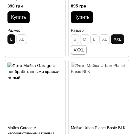
Черная
390 грн
895 грн
Купить
Купить
Размер
Размер
L
XL
S
M
L
XL
XXL
XXXL
Майка Garage с
Майка Urban Planet Basic BLK
необработанными краями