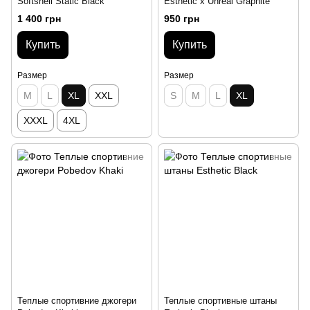
Softshell Static Black
Esthetic x Unreal Graphite
1 400 грн
950 грн
Купить
Купить
Размер
Размер
M
L
XL
XXL
S
M
L
XL
XXXL
4XL
Теплые спортивние джогери
Теплые спортивные штаны