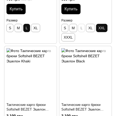
Купить
Купить
Размер
Размер
S
M
L
XL
S
M
L
XL
XXL
XXXL
Тактические карго брюки
Тактические карго брюки
Softshell BEZET Эшелон
Softshell BEZET Эшелон
Khaki
Black
2 100 грн
2 100 грн