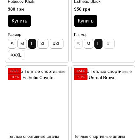
Pobedov Khaki
Esthetic Black
980 грн
950 грн
Купить
Купить
Размер
Размер
S
M
L
XL
XXL
S
M
L
XL
XXXL
SALE
SALE
−37%
−21%
Теплые спортивные штаны
Теплые спортивные штаны