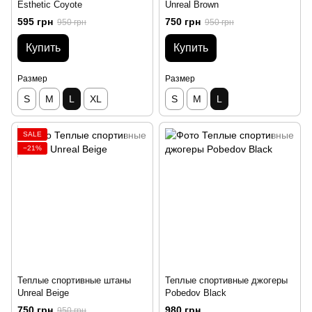
Esthetic Coyote
Unreal Brown
595 грн
750 грн
950 грн
950 грн
Купить
Купить
Размер
Размер
S
M
L
XL
S
M
L
SALE
−21%
Теплые спортивные штаны
Теплые спортивные джогеры
Unreal Beige
Pobedov Black
750 грн
980 грн
950 грн