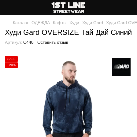
Каталог
ОДЕЖДА
Кофты
Худи
Худи Gard
Худи Gard OVE
Худи Gard OVERSIZE Тай-Дай Синий
Артикул:
C448
Оставить отзыв
SALE
−20%