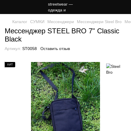
Каталог
СУМКИ
Мессенджери
Мессенджери Steel Bro
Мес
Месcенджер STEЕL BRO 7" Classic
Black
Артикул:
ST0058
Оставить отзыв
ХИТ