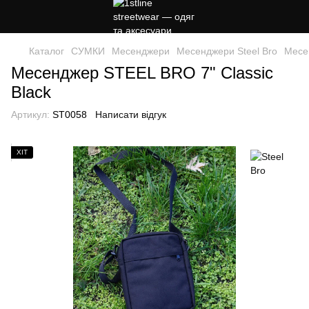
Каталог
СУМКИ
Месенджери
Месенджери Steel Bro
Месе
Месенджер STEЕL BRO 7" Classic
Black
Артикул:
ST0058
Написати відгук
ХІТ