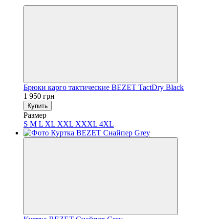
Хит
Брюки карго тактические BEZET TactDry Black
1 950 грн
Купить
Размер
S
M
L
XL
XXL
XXXL
4XL