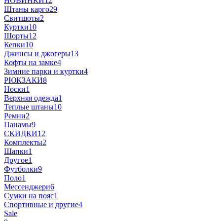
НОВИНКИ
12
Штаны карго
29
Свитшоты
2
Куртки
10
Шорты
12
Кепки
10
Джинсы и джогеры
13
Кофты на замке
4
Зимние парки и куртки
4
РЮКЗАКИ
8
Носки
1
Верхняя одежда
1
Теплые штаны
10
Ремни
2
Панамы
9
СКИДКИ
12
Комплекты
2
Шапки
1
Другое
1
Футболки
9
Поло
1
Мессенджери
6
Сумки на пояс
1
Спортивные и другие
4
Sale