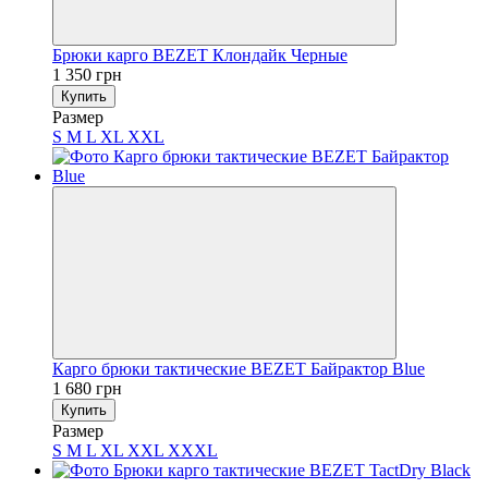
Брюки карго BEZET Клондайк Черные
1 350 грн
Купить
Размер
S
M
L
XL
XXL
Карго брюки тактические BEZET Байрактор Blue
1 680 грн
Купить
Размер
S
M
L
XL
XXL
XXXL