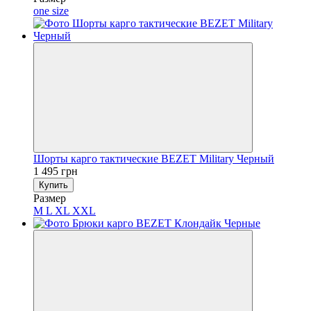
one size
Шорты карго тактические BEZET Military Черный
1 495 грн
Купить
Размер
M
L
XL
XXL