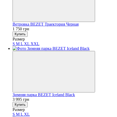
Ветровка BEZET Траектория Черная
1 750 грн
Купить
Размер
S
M
L
XL
XXL
Зимняя парка BEZET Iceland Black
3 995 грн
Купить
Размер
S
M
L
XL