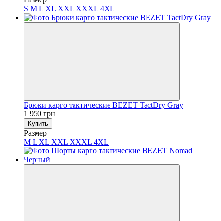
S
M
L
XL
XXL
XXXL
4XL
Брюки карго тактические BEZET TactDry Gray
1 950 грн
Купить
Размер
M
L
XL
XXL
XXXL
4XL