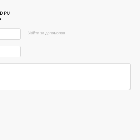
0D PU
р
Увійти за допомогою