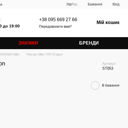
Укр
Рус
Бажання
Вхід
ти
:
+38 095 669 27 66
Мій кошик
0 до 19:00
Передзвонити вам?
ЗНИЖКИ
БРЕНДИ
ЮКЗАКИ Diller
Рюкзак Diller YKK Dragon
on
Артикул
ST053
В бажання