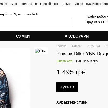
мація
Блог
Політика конфіденційності
Відгуки
Договір публічної офер
олуботка 9, магазин №15
Графік роботи
Щодня з 11:0
СУМКИ
АКСЕСУАРИ
Головна
Каталог
РЮКЗАКИ
Р
Рюкзак Diller YKK Drag
В наявності
Написати відгук
1 495 грн
Купити
Характеристики