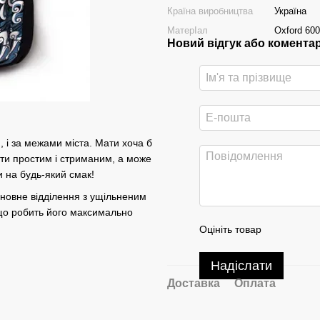
Країна виробництва
Україна
МатерІал
Oxford 60
Новий відгук або комента
, і за межами міста. Мати хоча б
ути простим і стриманим, а може
и на будь-який смак!
сновне відділення з ущільненим
, що робить його максимально
Оцініть товар
Надіслати
Доставка
Оплата