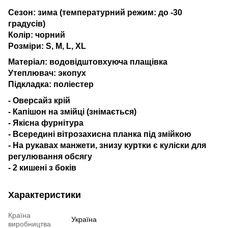
Сезон: зима (температурний режим: до -30
градусів)
Колір: чорний
Розміри: S, M, L, XL
Матеріал: водовідштовхуюча плащівка
Утеплювач: экопух
Підкладка: поліестер
- Оверсайз крій
- Капішон на змійці (знімається)
- Якісна фурнітура
- Всередині вітрозахисна планка під змійкою
- На рукавах манжети, знизу куртки є куліски для
регулювання обсягу
- 2 кишені з боків
Характеристики
Країна
Україна
виробництва