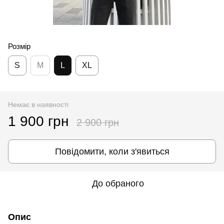
Розмір
S
M
L
XL
Немає в наявності
1 900 грн
2 900 грн
Повідомити, коли з'явиться
До обраного
Опис