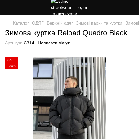
Каталог
ОДЯГ
Верхній одяг
Зимові парки та куртки
Зимові
Зимова куртка Reload Quadro Black
Артикул:
C314
Написати відгук
SALE
−34%