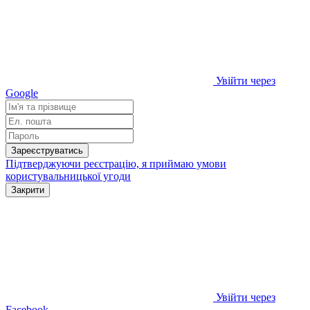
Увійти через
Google
Зареєструватись
Підтверджуючи реєстрацію, я приймаю умови
користувальницької угоди
Закрити
Увійти через
Facebook