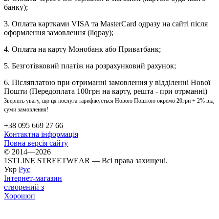
банку);
3. Оплата картками VISA та MasterCard одразу на сайті після
оформлення замовлення (liqpay);
4. Оплата на карту Монобанк або Приватбанк;
5. Безготівковий платіж на розрахунковий рахунок;
6. Післяплатою при отриманні замовлення у відділенні Нової
Пошти (Передоплата 100грн на карту, решта - при отрманні)
Зверніть увагу, що ця послуга тарифікується Новою Поштою окремо 20грн + 2% від
суми замовлення!
+38 095 669 27 66
Контактна інформація
Повна версія сайту
© 2014—2026
1STLINE STREETWEAR — Всі права захищені.
Укр
Рус
Інтернет-магазин
створений з
Хорошоп