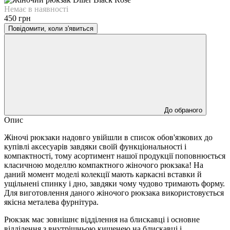
Немає в наявності
450 грн
Повідомити, коли з'явиться
До обраного
Опис
Жіночі рюкзаки надовго увійшли в список обов'язкових до
купівлі аксесуарів завдяки своїй функціональності і
компактності, тому асортимент нашої продукції поповнюється
класичною моделлю компактного жіночого рюкзака! На
даний момент моделі колекції мають каркасні вставки й
ущільнені спинку і дно, завдяки чому чудово тримають форму.
Для виготовлення даного жіночого рюкзака використовується
якісна металева фурнітура.
Рюкзак має зовнішнє відділення на блискавці і основне
відділення з внутрішньою кишенею на блискавці і