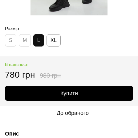
Розмір
S
M
L
XL
В наявності
780 грн
980 грн
Купити
До обраного
Опис