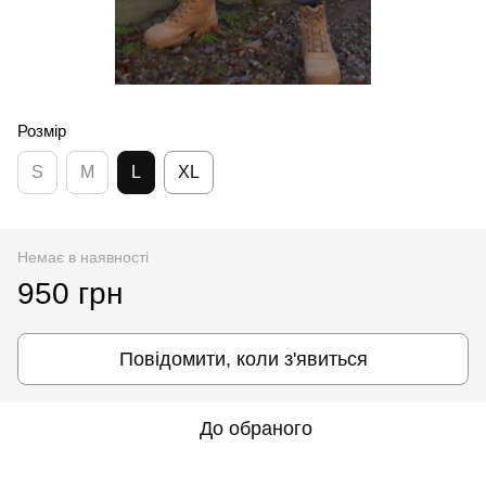
Розмір
S
M
L
XL
Немає в наявності
950 грн
Повідомити, коли з'явиться
До обраного