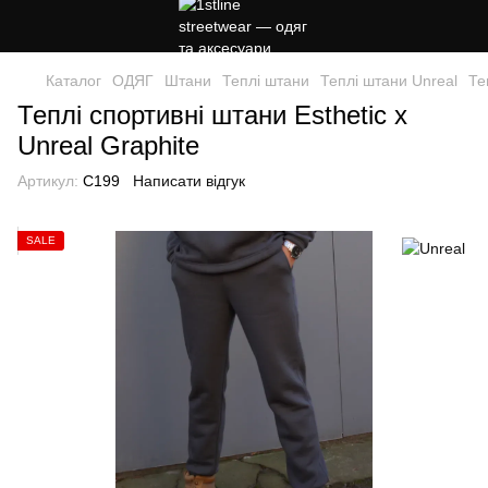
Каталог
ОДЯГ
Штани
Теплі штани
Теплі штани Unreal
Те
Теплі спортивні штани Esthetic x
Unreal Graphite
Артикул:
C199
Написати відгук
SALE