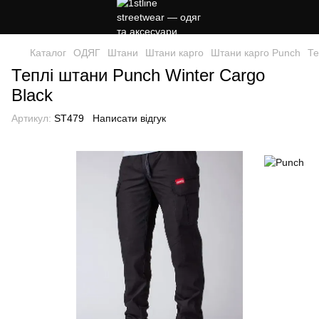
Каталог
ОДЯГ
Штани
Штани карго
Штани карго Punch
Те
Теплі штани Punch Winter Cargo
Black
Артикул:
ST479
Написати відгук