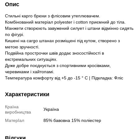
Опис
Стильні карго брюки з флісовим утеплювачем.
Комбінований матеріал polyester і cotton приємний до тіла.
Манжети створюють завужений силует і штани відмінно сидять
по фігурі.
Кишені на cargo штанах розміщені під кутом, створено з
метою зручності.
Подвійна прострочки швів додає зносостійкості в
екстремальних ситуаціях.
Дуже добре поєднується з спортивними кросівками,
черевиками і хайтопамі.
Температура комфорту від +5 до -15 ° C | Підкладка: Фліс
Характеристики
Країна
Україна
виробництва
МатерІал
85% бавовна 15% поліестер
Відгуки