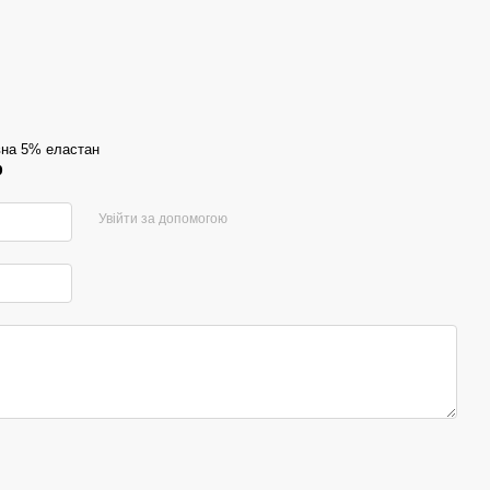
на 5% еластан
р
Увійти за допомогою