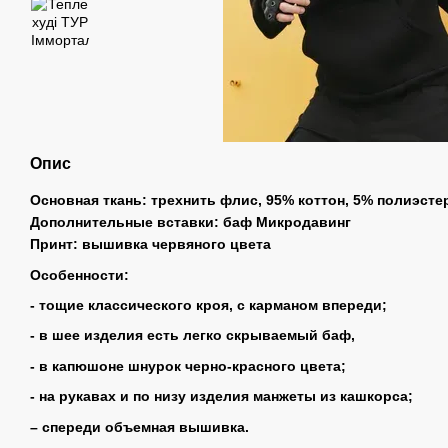
Опис
Основная ткань: трехнить флис, 95% коттон, 5% полиэсте
Дополнительные вставки: баф Микродавинг
Принт: вышивка червяного цвета
Особенности:
- тощие классического кроя, с карманом впереди;
- в шее изделия есть легко скрываемый баф,
- в капюшоне шнурок черно-красного цвета;
- на рукавах и по низу изделия манжеты из кашкорса;
– спереди объемная вышивка.