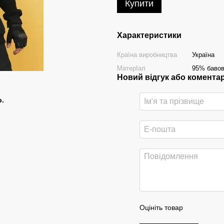
Купити
Характеристики
Країна виробництва
Україна
МатерІал
95% бавов
Новий відгук або комента
р.
Оцініть товар