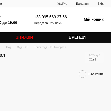
Укр
Рус
Бажання
Вхід
ти
:
+38 095 669 27 66
Мій кошик
0 до 19:00
Передзвонити вам?
ЗНИЖКИ
БРЕНДИ
Худі
Худі ТУР
Тепле худі ТУР Іммортал
тал
Артикул
C191
В бажання