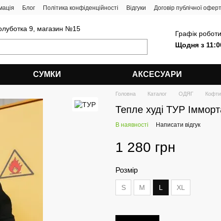
мація
Блог
Політика конфіденційності
Відгуки
Договір публічної офер
олуботка 9, магазин №15
Графік роботи
Щодня з 11:0
СУМКИ
АКСЕСУАРИ
Головна
Каталог
ОДЯГ
Кофти
Тепле худі ТУР Іммор
В наявності
Написати відгук
1 280 грн
Розмір
S
M
L
XL