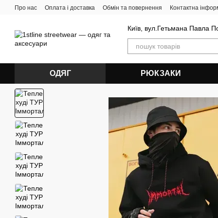
Перейти до основного контенту
Про нас
Оплата і доставка
Обмін та повернення
Контактна інфор
Київ, вул.Гетьмана Павла П
ОДЯГ
РЮКЗАКИ