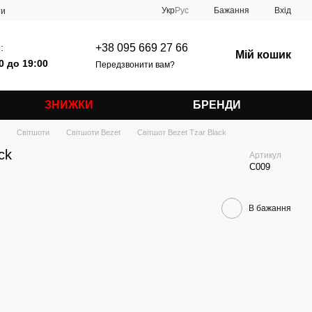
Укр
Рус
Бажання
Вхід
ти
:
+38 095 669 27 66
Мій кошик
0 до 19:00
Передзвонити вам?
ЗНИЖКИ
БРЕНДИ
Світшоти
Світшоти Bezet
Світшот Bezet Tzar Black
ck
Артикул
C009
В бажання