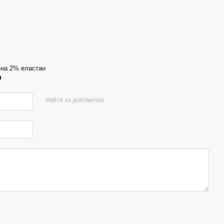
на 2% еластан
р
Увійти за допомогою