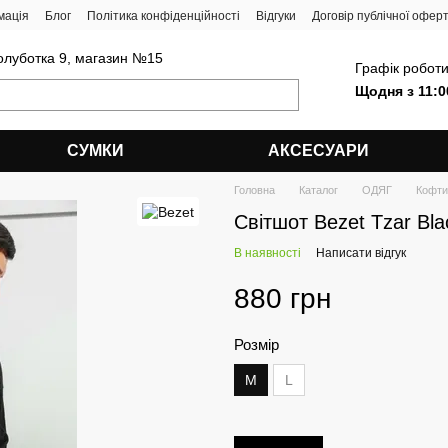
мація
Блог
Політика конфіденційності
Відгуки
Договір публічної офер
олуботка 9, магазин №15
Графік роботи
Щодня з 11:0
СУМКИ
АКСЕСУАРИ
Головна
Каталог
ОДЯГ
Кофти
Світшот Bezet Tzar Bla
В наявності
Написати відгук
880 грн
Розмір
M
L