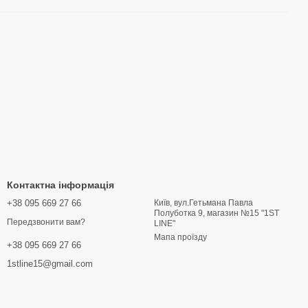
Контактна інформація
+38 095 669 27 66
Київ, вул.Гетьмана Павла
Полуботка 9, магазин №15 "1ST
Передзвонити вам?
LINE"
Мапа проїзду
+38 095 669 27 66
1stline15@gmail.com