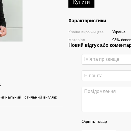
Купити
Характеристики
Країна виробництва
Україна
МатерІал
98% бавов
Новий відгук або комента
;
ригінальний і стильний вигляд;
Оцініть товар