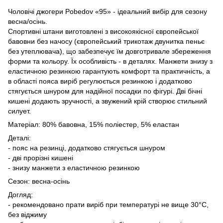
Чоловічі джогери Pobedov «95» - ідеальний вибір для сезону
весна/осінь.
Спортивні штани виготовлені з високоякісної європейської
бавовни без начосу (європейський трикотаж двунитка пеньє
без утеплювача), що забезпечує їм довготривале збереження
форми та кольору. Їх особливість - в деталях. Манжети знизу з
еластичною резинкою гарантують комфорт та практичність, а
в області пояса виріб регулюється резинкою і додатково
стягується шнуром для надійної посадки по фігурі. Дві бічні
кишені додають зручності, а звужений крій створює стильний
силует.
Матеріал: 80% бавовна, 15% поліестер, 5% еластан
Деталі:
- пояс на резинці, додатково стягується шнуром
- дві прорізні кишені
- знизу манжети з еластичною резинкою
Сезон: весна-осінь
Догляд:
- рекомендовано прати виріб при температурі не вище 30°C,
без віджиму