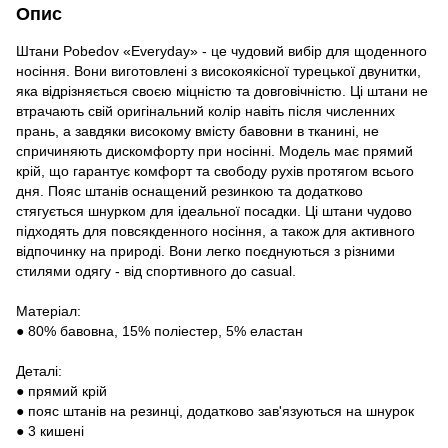
Опис
Штани Pobedov «Everyday» - це чудовий вибір для щоденного
носіння. Вони виготовлені з високоякісної турецької двунитки,
яка відрізняється своєю міцністю та довговічністю. Ці штани не
втрачають свій оригінальний колір навіть після численних
прань, а завдяки високому вмісту бавовни в тканині, не
спричиняють дискомфорту при носінні. Модель має прямий
крій, що гарантує комфорт та свободу рухів протягом всього
дня. Пояс штанів оснащений резинкою та додатково
стягується шнурком для ідеальної посадки. Ці штани чудово
підходять для повсякденного носіння, а також для активного
відпочинку на природі. Вони легко поєднуються з різними
стилями одягу - від спортивного до casual.
Матеріал:
● 80% бавовна, 15% поліестер, 5% еластан
Деталі:
● прямий крій
● пояс штанів на резинці, додатково зав'язуються на шнурок
● 3 кишені