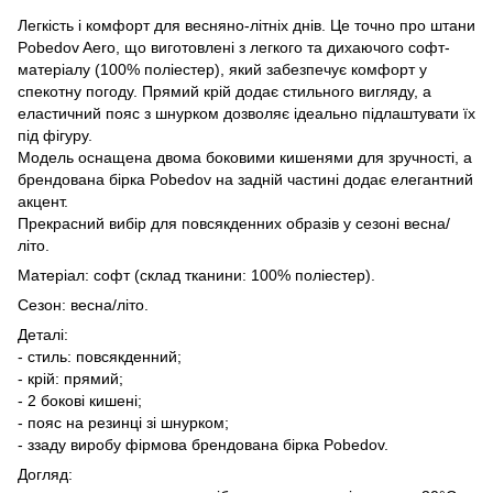
Легкість і комфорт для весняно-літніх днів. Це точно про штани
Pobedov Aero, що виготовлені з легкого та дихаючого софт-
матеріалу (100% поліестер), який забезпечує комфорт у
спекотну погоду. Прямий крій додає стильного вигляду, а
еластичний пояс з шнурком дозволяє ідеально підлаштувати їх
під фігуру.
Модель оснащена двома боковими кишенями для зручності, а
брендована бірка Pobedov на задній частині додає елегантний
акцент.
Прекрасний вибір для повсякденних образів у сезоні весна/
літо.
Матеріал: софт (склад тканини: 100% поліестер).
Сезон: весна/літо.
Деталі:
- стиль: повсякденний;
- крій: прямий;
- 2 бокові кишені;
- пояс на резинці зі шнурком;
- ззаду виробу фірмова брендована бірка Pobedov.
Догляд: