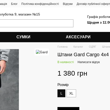
мація
Блог
Політика конфіденційності
Відгуки
Договір публічної офер
олуботка 9, магазин №15
Графік роботи
Щодня з 11:0
СУМКИ
АКСЕСУАРИ
Головна
Каталог
ОДЯГ
Штан
Штани Gard Cargo 4x4 
В наявності
Написати відгук
1 380 грн
Розмір
L
XL