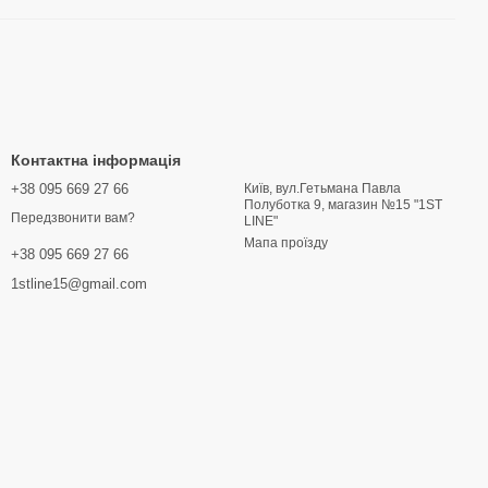
Контактна інформація
+38 095 669 27 66
Київ, вул.Гетьмана Павла
Полуботка 9, магазин №15 "1ST
Передзвонити вам?
LINE"
Мапа проїзду
+38 095 669 27 66
1stline15@gmail.com