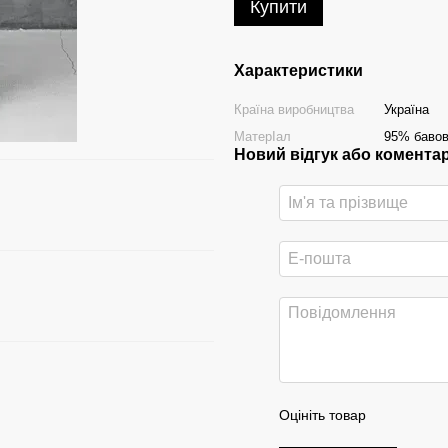
Купити
Характеристики
Країна виробництва
Україна
МатерІал
95% бавов
Новий відгук або комента
Оцініть товар