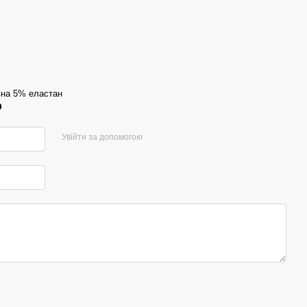
на 5% еластан
р
Увійти за допомогою