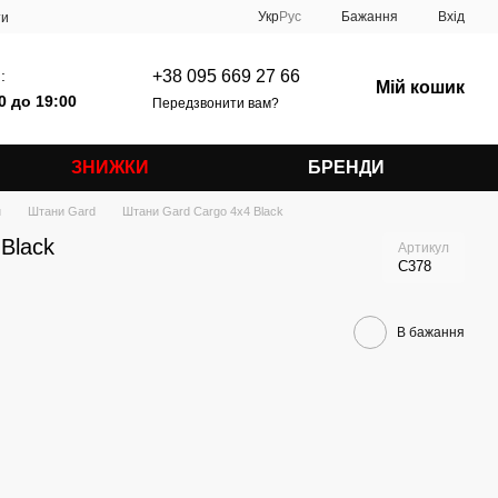
Укр
Рус
Бажання
Вхід
ти
:
+38 095 669 27 66
Мій кошик
0 до 19:00
Передзвонити вам?
ЗНИЖКИ
БРЕНДИ
и
Штани Gard
Штани Gard Cargo 4x4 Black
Black
Артикул
C378
В бажання