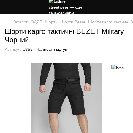
Каталог
ОДЯГ
Шорти
Шорти Bezet
Шорти карго тактичні 
Шорти карго тактичні BEZET Military
Чорний
Артикул:
C753
Написати відгук