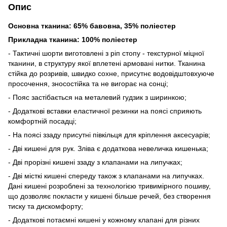
Опис
Основна тканина: 65% бавовна, 35% поліестер
Прикладна тканина: 100% поліестер
- Тактичні шорти виготовлені з ріп стопу - текстурної міцної
тканини, в структуру якої вплетені армовані нитки. Тканина
стійка до розривів, швидко сохне, присутнє водовідштовхуюче
просочення, зносостійка та не вигорає на сонці;
- Пояс застібається на металевий гудзик з ширинкою;
- Додаткові вставки еластичної резинки на поясі сприяють
комфортній посадці;
- На поясі ззаду присутні півкільця для кріплення аксесуарів;
- Дві кишені для рук. Зліва є додаткова невеличка кишенька;
- Дві прорізні кишені ззаду з клапанами на липучках;
- Дві місткі кишені спереду також з клапанами на липучках.
Дані кишені розроблені за технологією тривимірного пошиву,
що дозволяє покласти у кишені більше речей, без створення
тиску та дискомфорту;
- Додаткові потаємні кишені у кожному клапані для різних