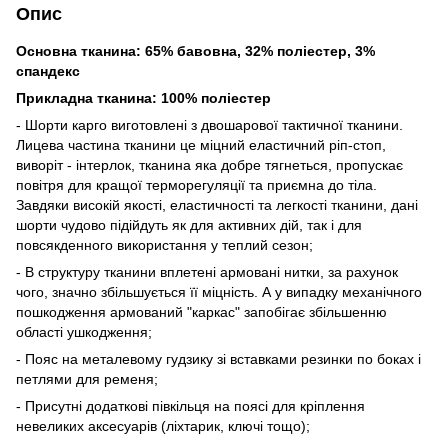
Опис
Основна тканина: 65% бавовна, 32% поліестер, 3%
спандекс
Прикладна тканина: 100% поліестер
- Шорти карго виготовлені з двошарової тактичної тканини.
Лицева частина тканини це міцний еластичний ріп-стоп,
виворіт - інтерлок, тканина яка добре тягнеться, пропускає
повітря для кращої терморегуляції та приємна до тіла.
Завдяки високій якості, еластичності та легкості тканини, дані
шорти чудово підійдуть як для активних дій, так і для
повсякденного використання у теплий сезон;
- В структуру тканини вплетені армовані нитки, за рахунок
чого, значно збільшується її міцність. А у випадку механічного
пошкодження армований "каркас" запобігає збільшенню
області ушкодження;
- Пояс на металевому гудзику зі вставками резинки по боках і
петлями для ременя;
- Присутні додаткові півкільця на поясі для кріплення
невеликих аксесуарів (ліхтарик, ключі тощо);