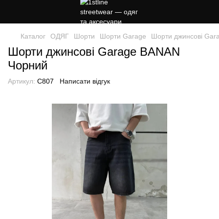
Каталог
ОДЯГ
Шорти
Шорти Garage
Шорти джинсові Gar
Шорти джинсові Garage BANAN
Чорний
Артикул:
C807
Написати відгук