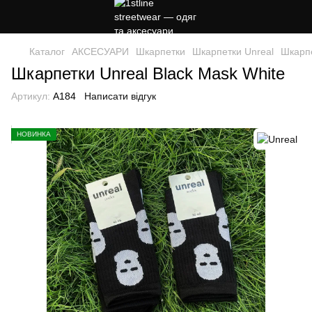
Каталог
АКСЕСУАРИ
Шкарпетки
Шкарпетки Unreal
Шкарпе
Шкарпетки Unreal Black Mask Whitе
Артикул:
A184
Написати відгук
НОВИНКА