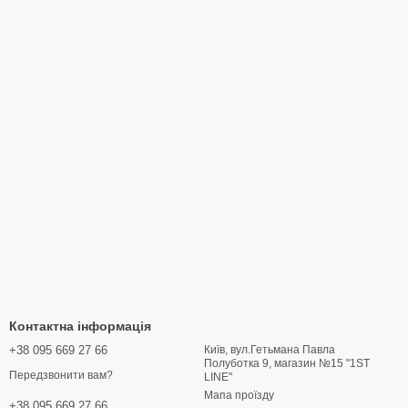
Контактна інформація
+38 095 669 27 66
Київ, вул.Гетьмана Павла
Полуботка 9, магазин №15 "1ST
Передзвонити вам?
LINE"
Мапа проїзду
+38 095 669 27 66