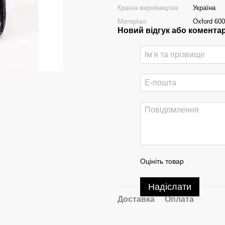
Країна виробництва
Україна
МатерІал
Oxford 60
Новий відгук або комента
Оцініть товар
Надіслати
Доставка
Оплата