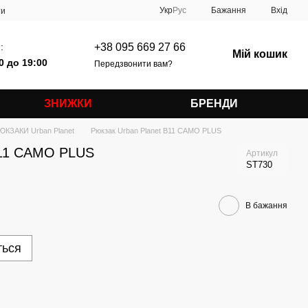
Укр
Рус
Бажання
Вхід
ти
:
+38 095 669 27 66
Мій кошик
0 до 19:00
Передзвонити вам?
ЗНИЖКИ
БРЕНДИ
ЮКЗАКИ Urban Planet
Рюкзак Urban Planet B11 CAMO PLUS
B11 CAMO PLUS
Артикул
ST730
В бажання
ться