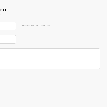
0D PU
р
Увійти за допомогою