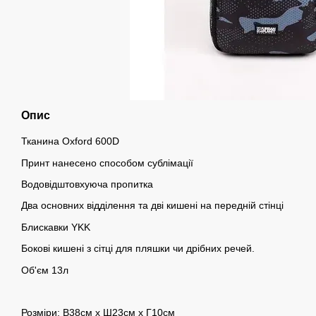
Опис
Тканина Oxford 600D
Принт нанесено способом сублімації
Водовідштовхуюча пропитка
Два основних відділення та дві кишені на передній стінці
Блискавки YKK
Бокові кишені з сітці для пляшки чи дрібних речей.
Об'єм 13л
Розміри: B38см х Ш23см х Г10см