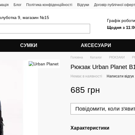
мація
Блог
Політика конфіденційності
Відгуки
Договір публічної офер
олуботка 9, магазин №15
Графік роботи
Щодня з 11:0
СУМКИ
АКСЕСУАРИ
Головна
Каталог
РЮКЗАКИ
Р
Рюкзак Urban Planet 
Немає в наявності
Написати відгук
685 грн
Повідомити, коли з'яви
Характеристики