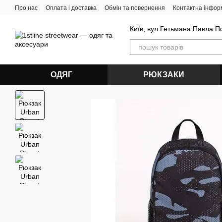
Перейти до основного контенту
Про нас
Оплата і доставка
Обмін та повернення
Контактна інфор
Київ, вул.Гетьмана Павла П
ОДЯГ
РЮКЗАКИ