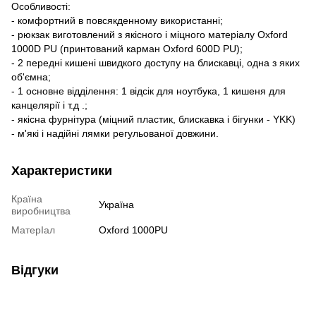
Особливості:
- комфортний в повсякденному використанні;
- рюкзак виготовлений з якісного і міцного матеріалу Oxford
1000D PU (принтований карман Oxford 600D PU);
- 2 передні кишені швидкого доступу на блискавці, одна з яких
об'ємна;
- 1 основне відділення: 1 відсік для ноутбука, 1 кишеня для
канцелярії і т.д .;
- якісна фурнітура (міцний пластик, блискавка і бігунки - YKK)
- м'які і надійні лямки регульованої довжини.
Характеристики
Країна
Україна
виробництва
МатерІал
Oxford 1000PU
Відгуки