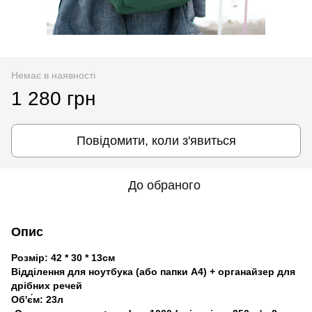
Немає в наявності
1 280 грн
Повідомити, коли з'явиться
До обраного
Опис
Розмір: 42 * 30 * 13см
Відділення для ноутбука (або папки А4) + органайзер для
дрібних речей
Об'є́м: 23л