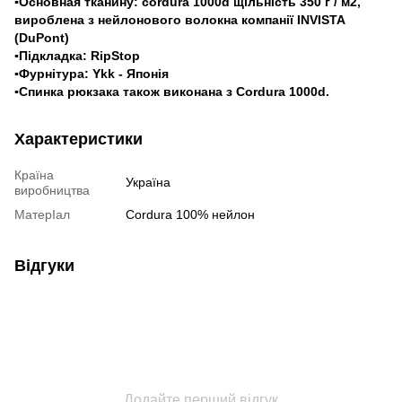
▪Основная тканину: cordura 1000d щільність 350 г / м2,
вироблена з нейлонового волокна компанії INVISTA
(DuPont)
▪Підкладка: RipStop
▪Фурнітура: Ykk - Японія
▪Спинка рюкзака також виконана з Cordura 1000d.
Характеристики
Країна
Україна
виробництва
МатерІал
Cordura 100% нейлон
Відгуки
Додайте перший відгук