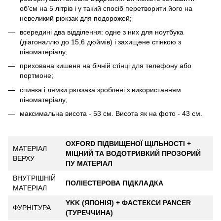
об'єм на 5 літрів і у такий спосіб перетворити його на
невеликий рюкзак для подорожей;
всередині два відділення: одне з них для ноутбука
(діагоналлю до 15,6 дюймів) і захищене стінкою з
піноматеріалу;
прихована кишеня на бічній стінці для телефону або
портмоне;
cпинка і лямки рюкзака зроблені з використанням
піноматеріалу;
максимальна висота - 53 см. Висота як на фото - 43 см.
OXFORD ПІДВИЩЕНОЇ ЩІЛЬНОСТІ +
МАТЕРІАЛ
МІЦНИЙ ТА ВОДОТРИВКИЙ ПРОЗОРИЙ
ВЕРХУ
ПУ МАТЕРІАЛ
ВНУТРІШНІЙ
ПОЛІЕСТЕРОВА ПІДКЛАДКА
МАТЕРІАЛ
YKK (ЯПОНІЯ) + ФАСТЕКСИ PANCER
ФУРНІТУРА
(ТУРЕЧЧИНА)