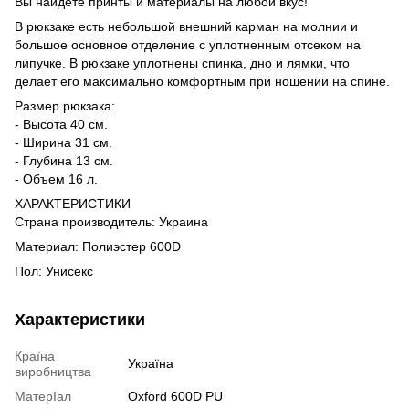
Вы найдете принты и материалы на любой вкус!
В рюкзаке есть небольшой внешний карман на молнии и
большое основное отделение с уплотненным отсеком на
липучке. В рюкзаке уплотнены спинка, дно и лямки, что
делает его максимально комфортным при ношении на спине.
Размер рюкзака:
- Высота 40 см.
- Ширина 31 см.
- Глубина 13 см.
- Объем 16 л.
ХАРАКТЕРИСТИКИ
Страна производитель: Украина
Материал: Полиэстер 600D
Пол: Унисекс
Характеристики
Країна
Україна
виробництва
МатерІал
Oxford 600D PU