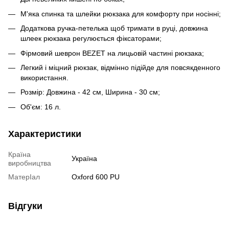
М'яка спинка та шлейки рюкзака для комфорту при носінні;
Додаткова ручка-петелька щоб тримати в руці, довжина
шлеек рюкзака регулюється фіксаторами;
Фірмовий шеврон BEZET на лицьовій частині рюкзака;
Легкий і міцний рюкзак, відмінно підійде для повсякденного
використання.
Розмір: Довжина - 42 см, Ширина - 30 см;
Об'єм: 16 л.
Характеристики
Країна
Україна
виробництва
МатерІал
Oxford 600 PU
Відгуки