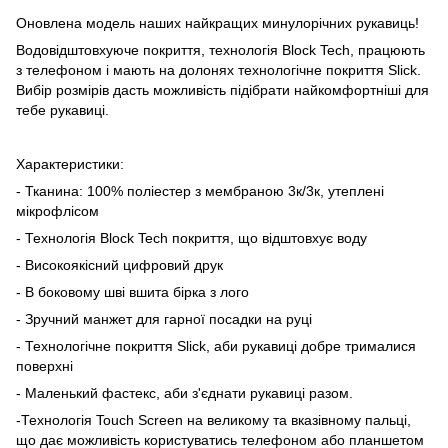
Оновлена модель наших найкращих минулорічних рукавиць!
Водовідштовхуюче покриття, технологія Block Tech, працюють
з телефоном і мають на долонях технологічне покриття Slick.
Вибір розмірів дасть можливість підібрати найкомфортніші для
тебе рукавиці.
Характеристики:
- Тканина: 100% поліестер з мембраною 3к/3к, утеплені
мікрофлісом
- Технологія Block Tech покриття, що відштовхує воду
- Високоякісний цифровий друк
- В боковому шві вшита бірка з лого
- Зручний манжет для гарної посадки на руці
- Технологічне покриття Slick, аби рукавиці добре трималися
поверхні
- Маленький фастекс, аби з'єднати рукавиці разом.
-Технологія Touch Screen на великому та вказівному пальці,
що дає можливість користуватись телефоном або планшетом