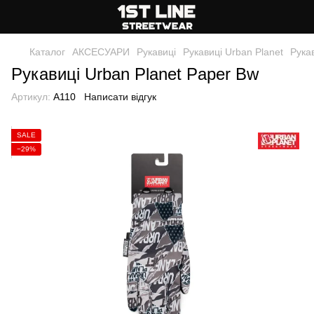
Каталог
АКСЕСУАРИ
Рукавиці
Рукавиці Urban Planet
Рука
Рукавиці Urban Planet Paper Bw
Артикул:
A110
Написати відгук
SALE
−29%