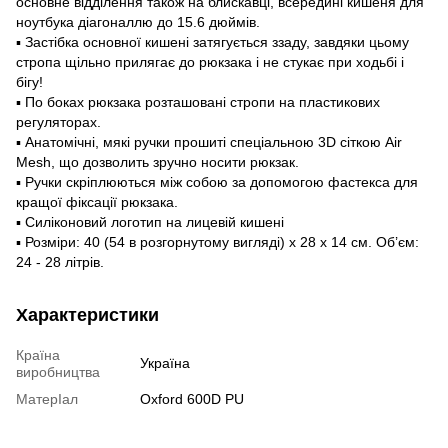
основне відділення також на блискавці, всередині кишеня для
ноутбука діагоналлю до 15.6 дюймів.
▪ Застібка основної кишені затягується ззаду, завдяки цьому
стропа щільно прилягає до рюкзака і не стукає при ходьбі і
бігу!
▪️ По боках рюкзака розташовані стропи на пластикових
регуляторах.
▪ Анатомічні, мякі ручки прошиті спеціальною 3D сіткою Air
Mesh, що дозволить зручно носити рюкзак.
▪️ Ручки скріплюються між собою за допомогою фастекса для
кращої фіксації рюкзака.
▪ Силіконовий логотип на лицевій кишені
▪️ Розміри: 40 (54 в розгорнутому вигляді) х 28 х 14 см. Об’єм:
24 - 28 літрів.
Характеристики
Країна
Україна
виробництва
МатерІал
Oxford 600D PU