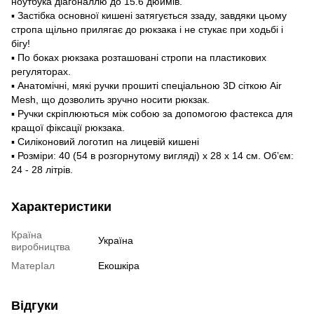
ноутбука діагоналлю до 15.6 дюймів.
▪ Застібка основної кишені затягується ззаду, завдяки цьому
стропа щільно прилягає до рюкзака і не стукає при ходьбі і
бігу!
▪️ По боках рюкзака розташовані стропи на пластикових
регуляторах.
▪ Анатомічні, мякі ручки прошиті спеціальною 3D сіткою Air
Mesh, що дозволить зручно носити рюкзак.
▪️ Ручки скріплюються між собою за допомогою фастекса для
кращої фіксації рюкзака.
▪ Силіконовий логотип на лицевій кишені
▪️ Розміри: 40 (54 в розгорнутому вигляді) х 28 х 14 см. Об’єм:
24 - 28 літрів.
Характеристики
Країна
Україна
виробництва
МатерІал
Екошкіра
Відгуки