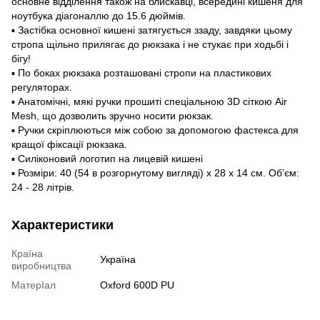
основне відділення також на блискавці, всередині кишеня для
ноутбука діагоналлю до 15.6 дюймів.
▪ Застібка основної кишені затягується ззаду, завдяки цьому
стропа щільно прилягає до рюкзака і не стукає при ходьбі і
бігу!
▪️ По боках рюкзака розташовані стропи на пластикових
регуляторах.
▪ Анатомічні, мякі ручки прошиті спеціальною 3D сіткою Air
Mesh, що дозволить зручно носити рюкзак.
▪️ Ручки скріплюються між собою за допомогою фастекса для
кращої фіксації рюкзака.
▪ Силіконовий логотип на лицевій кишені
▪️ Розміри: 40 (54 в розгорнутому вигляді) х 28 х 14 см. Об’єм:
24 - 28 літрів.
Характеристики
Країна
Україна
виробництва
МатерІал
Oxford 600D PU