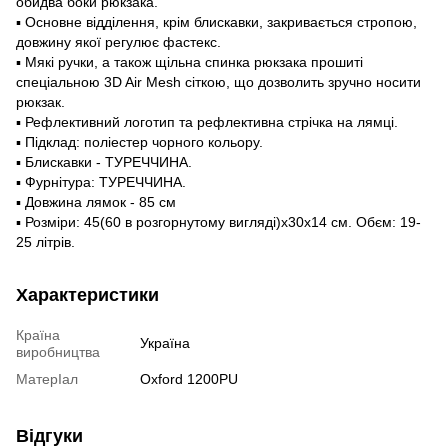
обидва боки рюкзака.
▪️ Основне відділення, крім блискавки, закривається стропою,
довжину якої регулює фастекс.
▪️ Мякі ручки, а також щільна спинка рюкзака прошиті
спеціальною 3D Air Mesh сіткою, що дозволить зручно носити
рюкзак.
▪️ Рефлективний логотип та рефлективна стрічка на лямці.
▪️ Підклад: поліестер чорного кольору.
▪️ Блискавки - ТУРЕЧЧИНА.
▪️ Фурнітура: ТУРЕЧЧИНА.
▪️ Довжина лямок - 85 см
▪️ Розміри: 45(60 в розгорнутому вигляді)х30х14 см. Обєм: 19-
25 літрів.
Характеристики
Країна
Україна
виробництва
МатерІал
Oxford 1200PU
Відгуки