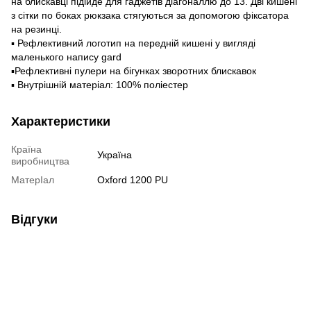
на блискавці підійде для гаджетів діагоналлю до 13. Дві кишені
з сітки по боках рюкзака стягуються за допомогою фіксатора
на резинці.
▪️ Рефлективний логотип на передній кишені у вигляді
маленького напису gard
▪️Рефлективні пулери на бігунках зворотних блискавок
▪️ Внутрішній матеріал: 100% поліестер
Характеристики
Країна
Україна
виробництва
МатерІал
Oxford 1200 PU
Відгуки