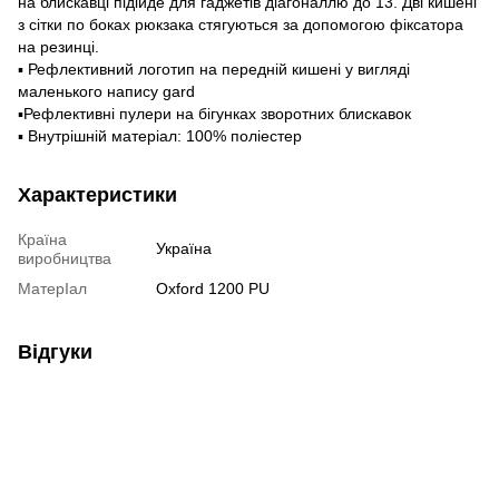
на блискавці підійде для гаджетів діагоналлю до 13. Дві кишені
з сітки по боках рюкзака стягуються за допомогою фіксатора
на резинці.
▪️ Рефлективний логотип на передній кишені у вигляді
маленького напису gard
▪️Рефлективні пулери на бігунках зворотних блискавок
▪️ Внутрішній матеріал: 100% поліестер
Характеристики
Країна
Україна
виробництва
МатерІал
Oxford 1200 PU
Відгуки