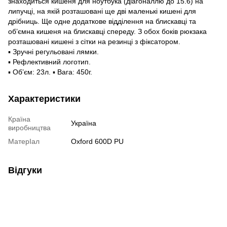
знаходиться кишеня для ноутбука (діагоналлю до 15.6) на
липучці, на якій розташовані ще дві маленькі кишені для
дрібниць. Ще одне додаткове відділення на блискавці та
об’ємна кишеня на блискавці спереду. З обох боків рюкзака
розташовані кишені з сітки на резинці з фіксатором.
▪ Зручні регульовані лямки.
▪ Рефлективний логотип.
▪ Об’єм: 23л. ▪ Вага: 450г.
Характеристики
Країна
Україна
виробництва
МатерІал
Oxford 600D PU
Відгуки