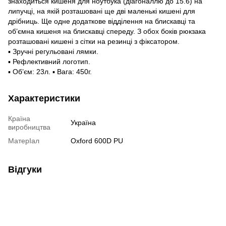
знаходиться кишеня для ноутбука (діагоналлю до 15.6) на
липучці, на якій розташовані ще дві маленькі кишені для
дрібниць. Ще одне додаткове відділення на блискавці та
об’ємна кишеня на блискавці спереду. З обох боків рюкзака
розташовані кишені з сітки на резинці з фіксатором.
▪ Зручні регульовані лямки.
▪ Рефлективний логотип.
▪ Об’єм: 23л. ▪ Вага: 450г.
Характеристики
Країна
Україна
виробництва
МатерІал
Oxford 600D PU
Відгуки