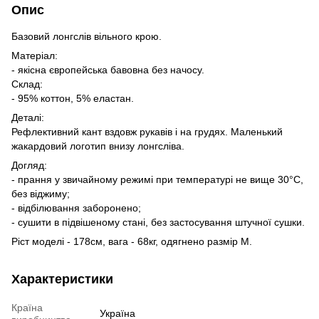
Опис
Базовий лонгслів вільного крою.
Матеріал:
- якісна європейська бавовна без начосу.
Склад:
- 95% коттон, 5% еластан.
Деталі:
Рефлективний кант вздовж рукавів і на грудях. Маленький
жакардовий логотип внизу лонгсліва.
Догляд:
- прання у звичайному режимі при температурі не вище 30°C,
без віджиму;
- відбілювання заборонено;
- сушити в підвішеному стані, без застосування штучної сушки.
Ріст моделі - 178см, вага - 68кг, одягнено размір М.
Характеристики
Країна
Україна