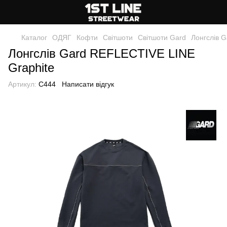
Каталог
ОДЯГ
Кофти
Світшоти
Світшоти Gard
Лонгслів 
Лонгслів Gard REFLECTIVE LINE
Graphite
Артикул:
C444
Написати відгук