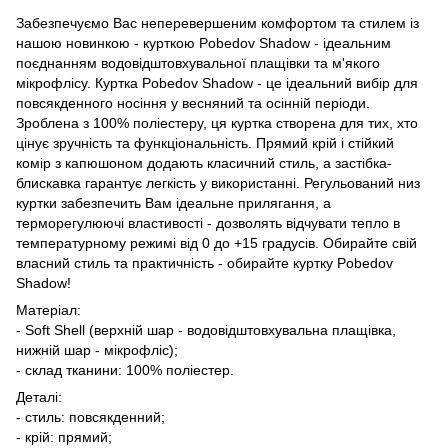
Забезпечуємо Вас неперевершеним комфортом та стилем із
нашою новинкою - курткою Pobedov Shadow - ідеальним
поєднанням водовідштовхувальної плащівки та м'якого
мікрофлісу. Куртка Pobedov Shadow - це ідеальний вибір для
повсякденного носіння у весняний та осінній періоди.
Зроблена з 100% поліестеру, ця куртка створена для тих, хто
цінує зручність та функціональність. Прямий крій і стійкий
комір з капюшоном додають класичний стиль, а застібка-
блискавка гарантує легкість у використанні. Регульований низ
куртки забезпечить Вам ідеальне прилягання, а
терморегулюючі властивості - дозволять відчувати тепло в
температурному режимі від 0 до +15 градусів. Обирайте свій
власний стиль та практичність - обирайте куртку Pobedov
Shadow!
Матеріал:
- Soft Shell (верхній шар - водовідштовхувальна плащівка,
нижній шар - мікрофліс);
- склад тканини: 100% поліестер.
Деталі:
- стиль: повсякденний;
- крій: прямий;