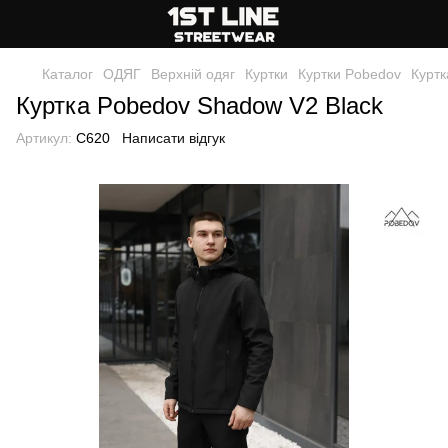
Каталог
ОДЯГ
Верхній одяг
Куртки
Куртки Pobedov
Куртк
Куртка Pobedov Shadow V2 Black
Артикул:
C620
Написати відгук